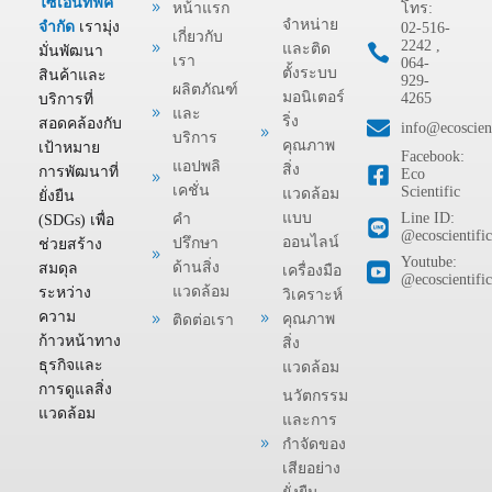
ไซเอนทิฟิค
หน้าแรก
โทร:
จำหน่าย
จำกัด
เรามุ่ง
02-516-
เกี่ยวกับ
2242 ,
และติด
มั่นพัฒนา
เรา
064-
ตั้งระบบ
สินค้าและ
929-
ผลิตภัณฑ์
มอนิเตอร์
4265
บริการที่
และ
ริ่ง
สอดคล้องกับ
info@ecoscient
บริการ
คุณภาพ
เป้าหมาย
Facebook:
แอปพลิ
สิ่ง
การพัฒนาที่
Eco
เคชั่น
Scientific
แวดล้อม
ยั่งยืน
แบบ
Line ID:
คำ
(SDGs) เพื่อ
@ecoscientific
ออนไลน์
ปรึกษา
ช่วยสร้าง
Youtube:
ด้านสิ่ง
สมดุล
เครื่องมือ
@ecoscientific
แวดล้อม
ระหว่าง
วิเคราะห์
ความ
คุณภาพ
ติดต่อเรา
ก้าวหน้าทาง
สิ่ง
ธุรกิจและ
แวดล้อม
การดูแลสิ่ง
นวัตกรรม
แวดล้อม
และการ
กำจัดของ
เสียอย่าง