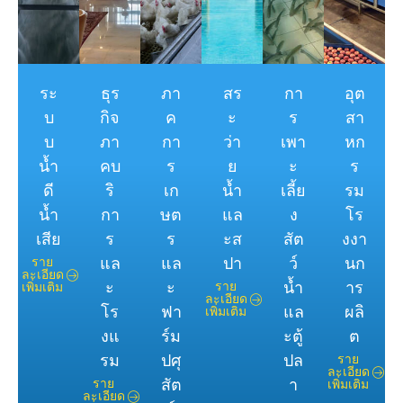
ระ
ธุร
ภา
สร
กา
อุต
บ
กิจ
ค
ะ
ร
สา
บ
ภา
กา
ว่า
เพา
หก
น้ำ
คบ
ร
ย
ะ
ร
ดี
ริ
เก
น้ำ
เลี้ย
รม
น้ำ
กา
ษต
แล
ง
โร
เสีย
ร
ร
ะส
สัต
งงา
แล
แล
ปา
ว์
นก
ราย
ละเอียด
ะ
ะ
น้ำ
าร
ราย
เพิ่มเติม
ละเอียด
โร
ฟา
แล
ผลิ
เพิ่มเติม
งแ
ร์ม
ะตู้
ต
รม
ปศุ
ปล
ราย
ละเอียด
สัต
า
ราย
เพิ่มเติม
ละเอียด