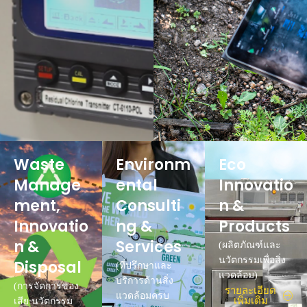
Waste
Environm
Eco
Manage
ental
Innovatio
ment,
Consulti
n &
Innovatio
ng &
Products
n &
Services
(ผลิตภัณฑ์และ
นวัตกรรมเพื่อสิ่ง
Disposal
(ที่ปรึกษาและ
แวดล้อม)
บริการด้านสิ่ง
(การจัดการของ
รายละเอียด
แวดล้อมครบ
เพิ่มเติม
เสีย นวัตกรรม